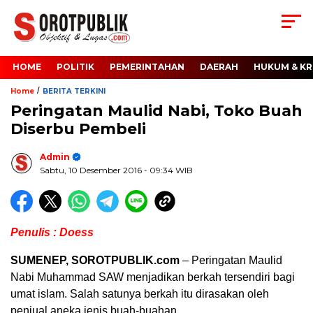
HOME
POLITIK
PEMERINTAHAN
DAERAH
HUKUM & KR
/
Home
BERITA TERKINI
Peringatan Maulid Nabi, Toko Buah
Diserbu Pembeli
Admin
Sabtu, 10 Desember 2016
- 09:34 WIB
Penulis : Doess
SUMENEP,
SOROTPUBLIK.com
– Peringatan Maulid
Nabi Muhammad SAW menjadikan berkah tersendiri bagi
umat islam. Salah satunya berkah itu dirasakan oleh
penjual aneka jenis buah-buahan.