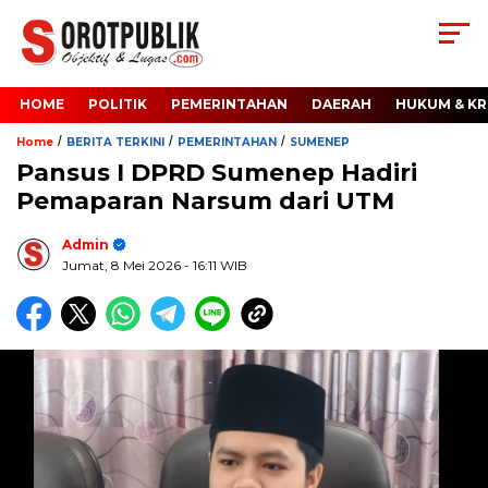
HOME
POLITIK
PEMERINTAHAN
DAERAH
HUKUM & KR
/
/
/
Home
BERITA TERKINI
PEMERINTAHAN
SUMENEP
Pansus I DPRD Sumenep Hadiri
Pemaparan Narsum dari UTM
Admin
Jumat, 8 Mei 2026
- 16:11 WIB