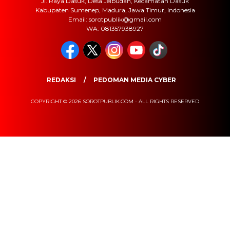
Jl. Raya Dasuk, Desa Jelbudan, Kecamatan Dasuk
Kabupaten Sumenep, Madura, Jawa Timur, Indonesia
Email: sorotpublik@gmail.com
WA: 081357938927
REDAKSI
PEDOMAN MEDIA CYBER
COPYRIGHT © 2026 SOROTPUBLIK.COM - ALL RIGHTS RESERVED