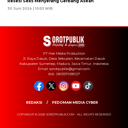
Resesi Seks Menyerang Gerbang Asean
30 Juni 2024 | 10:53 WIB
PT Hak Media Production
Jl. Raya Dasuk, Desa Jelbudan, Kecamatan Dasuk
Kabupaten Sumenep, Madura, Jawa Timur, Indonesia
Email: sorotpublik@gmail.com
WA: 081357938927
REDAKSI
PEDOMAN MEDIA CYBER
COPYRIGHT © 2026 SOROTPUBLIK.COM - ALL RIGHTS RESERVED