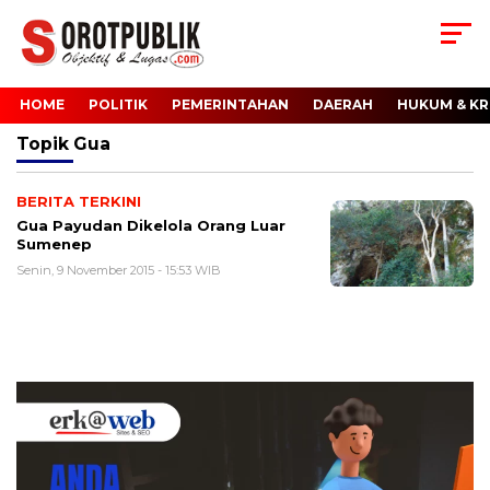
HOME
POLITIK
PEMERINTAHAN
DAERAH
HUKUM & KR
Topik
Gua
BERITA TERKINI
Gua Payudan Dikelola Orang Luar
Sumenep
Senin, 9 November 2015 - 15:53 WIB