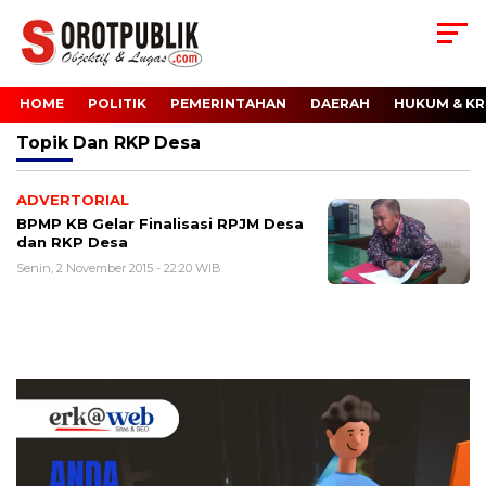
HOME
POLITIK
PEMERINTAHAN
DAERAH
HUKUM & KR
Topik
Dan RKP Desa
ADVERTORIAL
BPMP KB Gelar Finalisasi RPJM Desa
dan RKP Desa
Senin, 2 November 2015 - 22:20 WIB