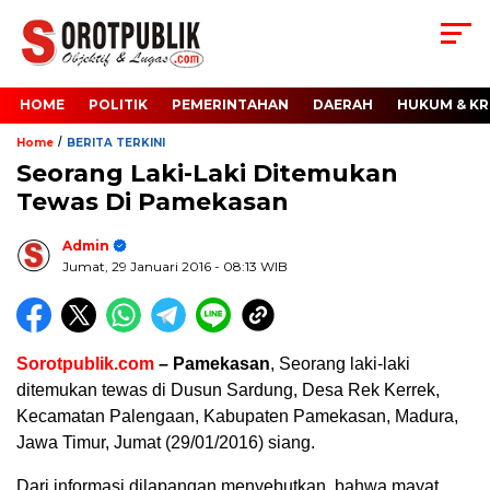
HOME
POLITIK
PEMERINTAHAN
DAERAH
HUKUM & KR
/
Home
BERITA TERKINI
Seorang Laki-Laki Ditemukan
Tewas Di Pamekasan
Admin
Jumat, 29 Januari 2016
- 08:13 WIB
Sorotpublik.com
– Pamekasan
, Seorang laki-laki
ditemukan tewas di Dusun Sardung, Desa Rek Kerrek,
Kecamatan Palengaan, Kabupaten Pamekasan, Madura,
Jawa Timur, Jumat (29/01/2016) siang.
Dari informasi dilapangan menyebutkan, bahwa mayat