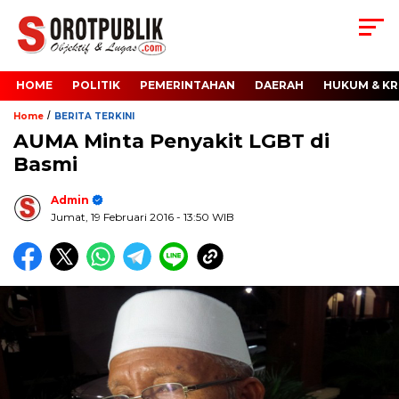
HOME
POLITIK
PEMERINTAHAN
DAERAH
HUKUM & KR
/
Home
BERITA TERKINI
AUMA Minta Penyakit LGBT di
Basmi
Admin
Jumat, 19 Februari 2016
- 13:50 WIB