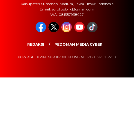
Kabupaten Sumenep, Madura, Jawa Timur, Indonesia
Email: sorotpublik@gmail.com
WA: 081357938927
REDAKSI
PEDOMAN MEDIA CYBER
COPYRIGHT © 2026 SOROTPUBLIK.COM - ALL RIGHTS RESERVED