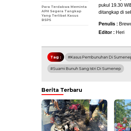
pukul 19.30 WI
Para Terdakwa Meminta
APH Segera Tangkap
ditangkap di se
Yang Terlibat Kasus
BSPS
Penulis :
Brew
Editor :
Heri
Tag :
#Kasus Pembunuhan Di Sumene
#Suami Bunuh Sang Istri Di Sumenep
Berita Terbaru