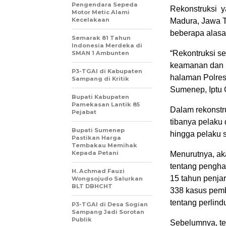
Pengendara Sepeda
Rekonstruksi y
Motor Metic Alami
Kecelakaan
Madura, Jawa T
beberapa alasa
Semarak 81 Tahun
Indonesia Merdeka di
“Rekontruksi se
SMAN 1 Ambunten
keamanan dan pi
P3-TGAI di Kabupaten
halaman Polres
Sampang di Kritik
Sumenep, Iptu 
Bupati Kabupaten
Pamekasan Lantik 85
Dalam rekonstru
Pejabat
tibanya pelaku
Bupati Sumenep
hingga pelaku 
Pastikan Harga
Tembakau Memihak
Kepada Petani
Menurutnya, ak
tentang pengh
H. Achmad Fauzi
15 tahun penja
Wongsojudo Salurkan
BLT DBHCHT
338 kasus pemb
tentang perlin
P3-TGAI di Desa Sogian
Sampang Jadi Sorotan
Publik
Sebelumnya, te