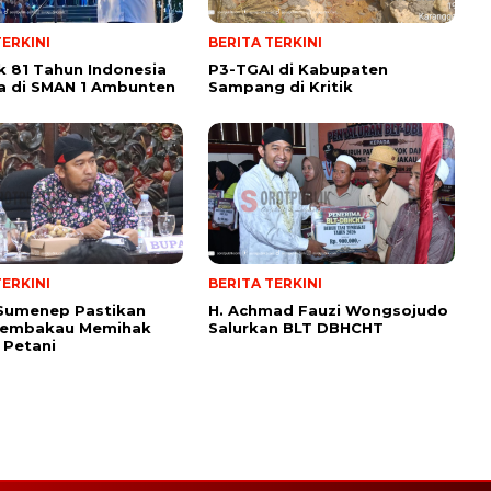
TERKINI
BERITA TERKINI
 81 Tahun Indonesia
P3-TGAI di Kabupaten
a di SMAN 1 Ambunten
Sampang di Kritik
TERKINI
BERITA TERKINI
 Sumenep Pastikan
H. Achmad Fauzi Wongsojudo
Tembakau Memihak
Salurkan BLT DBHCHT
 Petani