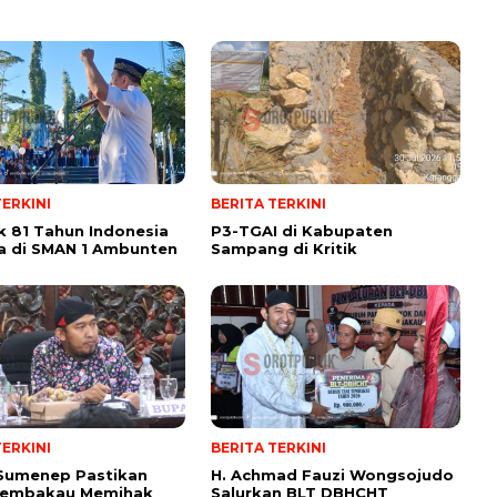
TERKINI
BERITA TERKINI
 81 Tahun Indonesia
P3-TGAI di Kabupaten
a di SMAN 1 Ambunten
Sampang di Kritik
TERKINI
BERITA TERKINI
 Sumenep Pastikan
H. Achmad Fauzi Wongsojudo
Tembakau Memihak
Salurkan BLT DBHCHT