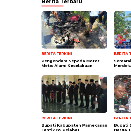
Berita Terbaru
BERITA TERKINI
BERITA 
Pengendara Sepeda Motor
Semarak
Metic Alami Kecelakaan
Merdek
BERITA TERKINI
BERITA 
Bupati Kabupaten Pamekasan
Bupati
Lantik 85 Pejabat
Harga 