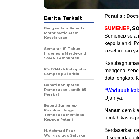
Penulis : Doe
Berita Terkait
SUMENEP
,
SO
Pengendara Sepeda
Motor Metic Alami
Sumenep selama
Kecelakaan
kepolisian di P
Semarak 81 Tahun
keseluruhan yan
Indonesia Merdeka di
SMAN 1 Ambunten
Kasubaghumas P
P3-TGAI di Kabupaten
mengenai sebe
Sampang di Kritik
data lengkap. K
Bupati Kabupaten
Pamekasan Lantik 85
“Waduuuh kala
Pejabat
Ujarnya.
Bupati Sumenep
Namun demikian
Pastikan Harga
Tembakau Memihak
jumlah kasus p
Kepada Petani
Berdasarkan cat
H. Achmad Fauzi
Wongsojudo Salurkan
Disperindag di