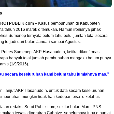
ss
ROTPUBLIK.com
– Kasus pembunuhan di Kabupaten
 tahun 2016 marak ditemukan. Namun ironisnya pihak
olres Sumenep ternyata belum tahu betul jumlah total secara
g terjadi dari bulan Januari sampai Agustus.
olres Sumenep, AKP Hasanuddin, ketika dikonfirmasi
rapa banyak total jumlah pembunuhan mengaku belum punya
amis (1/9/2016).
u secara keseluruhan kami belum tahu jumlahnya mas,”
, lanjut AKP Hasanuddin, untuk data secara keseluruhan
embunuhan mungkin tidak hari kedepan bisa diketahui.
atan redaksi Sorot Publik.com, sekitar bulan Maret PNS
temukan tewas, diperairan Cabbiye, sebelumnya juga dipantai