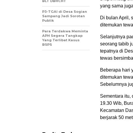
BLT DBHCHT
yang sama juga
P3-TGAI di Desa Sogian
Sampang Jadi Sorotan
Di bulan April
Publik
ditemukan tewa
Para Terdakwa Meminta
APH Segera Tangkap
Selanjutnya pa
Yang Terlibat Kasus
seorang tabib 
BSPS
tepatnya di De
tewas bersimba
Beberapa hari y
ditemukan tewa
Sebelumnya juga
Sementara itu,
19.30 Wib, Bur
Kecamatan Dasu
berjarak 50 met