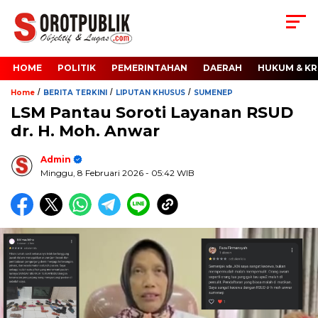
HOME
POLITIK
PEMERINTAHAN
DAERAH
HUKUM & KR
/
/
/
Home
BERITA TERKINI
LIPUTAN KHUSUS
SUMENEP
LSM Pantau Soroti Layanan RSUD
dr. H. Moh. Anwar
Admin
Minggu, 8 Februari 2026
- 05:42 WIB