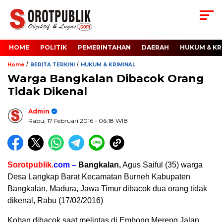
HOME
POLITIK
PEMERINTAHAN
DAERAH
HUKUM & KR
/
/
Home
BERITA TERKINI
HUKUM & KRIMINAL
Warga Bangkalan Dibacok Orang
Tidak Dikenal
Admin
Rabu, 17 Februari 2016
- 06:18 WIB
Sorotpublik.
com –
Bangkalan,
Agus Saiful (35) warga
Desa Langkap Barat Kecamatan Burneh Kabupaten
Bangkalan, Madura, Jawa Timur dibacok dua orang tidak
dikenal, Rabu (17/02/2016)
Koban dibacok saat melintas di Embong Mereng Jalan