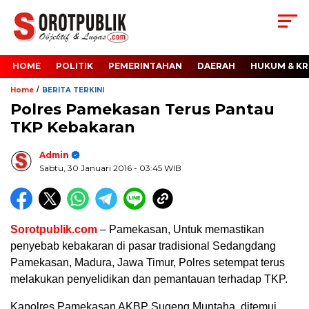
HOME
POLITIK
PEMERINTAHAN
DAERAH
HUKUM & KR
/
Home
BERITA TERKINI
Polres Pamekasan Terus Pantau
TKP Kebakaran
Admin
Sabtu, 30 Januari 2016
- 03:45 WIB
Sorotpublik.com
– Pamekasan, Untuk memastikan
penyebab kebakaran di pasar tradisional Sedangdang
Pamekasan, Madura, Jawa Timur, Polres setempat terus
melakukan penyelidikan dan pemantauan terhadap TKP.
Kapolres Pamekasan AKBP Sugeng Muntaha, ditemui