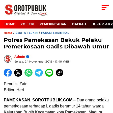
HOME
POLITIK
PEMERINTAHAN
DAERAH
HUKUM & KR
/
/
Home
BERITA TERKINI
HUKUM & KRIMINAL
Polres Pamekasan Bekuk Pelaku
Pemerkosaan Gadis Dibawah Umur
Admin
Selasa, 24 November 2015
- 17:49 WIB
Penulis: Zaini
Editor: Heri
PAMEKASAN, SOROTPUBLIK.COM
– Dua orang pelaku
pemerkosaan terhadap L gadis berumur 14 tahun warga
Kelurahan Bugih Kecamatan kota Pamekasan, Madura,