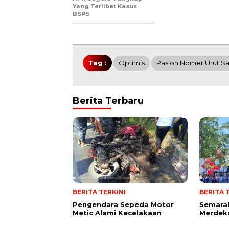
Yang Terlibat Kasus
BSPS
Tag :
Optimis
Paslon Nomer Urut Sa
Berita Terbaru
BERITA TERKINI
BERITA 
Pengendara Sepeda Motor
Semarak
Metic Alami Kecelakaan
Merdek