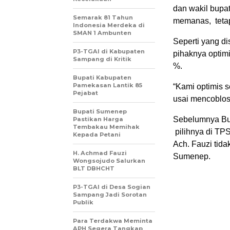
dan wakil bupa
Semarak 81 Tahun
memanas, tetapi
Indonesia Merdeka di
SMAN 1 Ambunten
Seperti yang d
P3-TGAI di Kabupaten
pihaknya optim
Sampang di Kritik
%.
Bupati Kabupaten
Pamekasan Lantik 85
“Kami optimis s
Pejabat
usai mencoblos 
Bupati Sumenep
Sebelumnya Bus
Pastikan Harga
Tembakau Memihak
pilihnya di TP
Kepada Petani
Ach. Fauzi tida
H. Achmad Fauzi
Sumenep.
Wongsojudo Salurkan
BLT DBHCHT
P3-TGAI di Desa Sogian
Sampang Jadi Sorotan
Publik
Para Terdakwa Meminta
APH Segera Tangkap