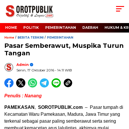
HOME
POLITIK
PEMERINTAHAN
DAERAH
HUKUM & KR
/
/
Home
BERITA TERKINI
PEMERINTAHAN
Pasar Semberawut, Muspika Turun
Tangan
Admin
Senin, 17 Oktober 2016
- 14:11 WIB
Penulis : Nanang
PAMEKASAN
,
SOROTPUBLIK.com
– Pasar tumpah di
Kecamatan Waru Pamekasan, Madura, Jawa Timur yang
terkenal sebagai pasar paling semberawut serta sering
membuat kemacetan arus lalulintas, akhirnya mulai