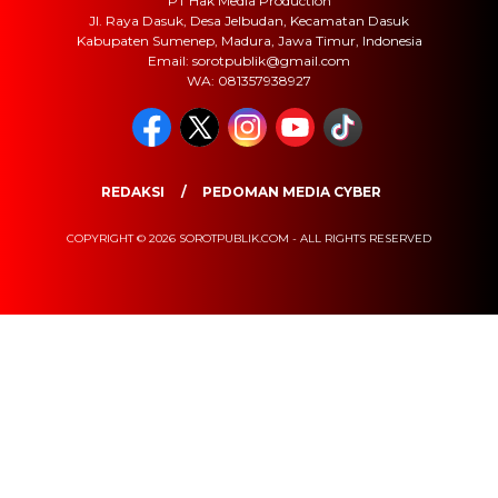
PT Hak Media Production
Jl. Raya Dasuk, Desa Jelbudan, Kecamatan Dasuk
Kabupaten Sumenep, Madura, Jawa Timur, Indonesia
Email: sorotpublik@gmail.com
WA: 081357938927
REDAKSI
PEDOMAN MEDIA CYBER
COPYRIGHT © 2026 SOROTPUBLIK.COM - ALL RIGHTS RESERVED